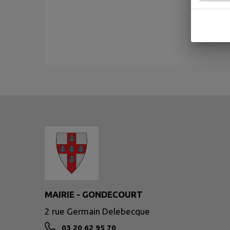
MAIRIE - GONDECOURT
2 rue Germain Delebecque
03 20 62 95 70