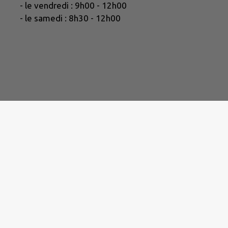
- le vendredi : 9h00 - 12h00
- le samedi : 8h30 - 12h00
Eau potable / Assain
https:/
Électri
h