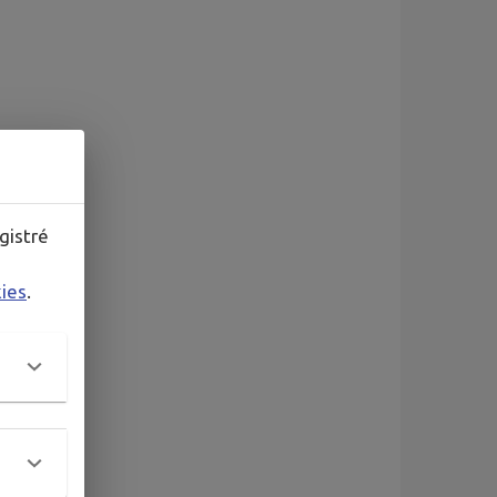
gistré
kies
.