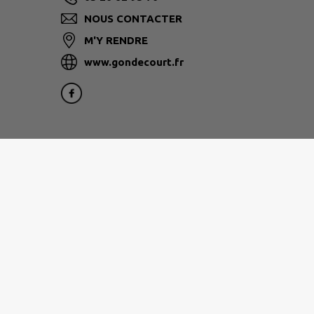
NOUS CONTACTER
M'Y RENDRE
www.gondecourt.fr
Brigade de Gendarmerie de Phalempin
:
03.28.55.25.20
18 rue du Ponchelet
59133 Phalempin
Horaires
:
Du lundi au samedi :
8h00-12h00/14h00-18h00
Le dimanche et les jours fériés :