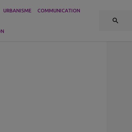
URBANISME
COMMUNICATION
nts
Professionnels
ON
Gondecourt Infos
de santé