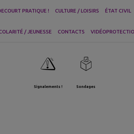
ECOURT PRATIQUE !
CULTURE / LOISIRS
ÉTAT CIVIL
Découvrez
Établisseme
COLARITÉ / JEUNESSE
CONTACTS
VIDÉOPROTECTI
Commerces
Contacts
toutes les
scolaires
Associations !
Signalements !
Sondages