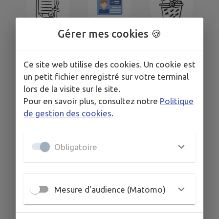
Gérer mes cookies 🍪
Actes
Carte Nationale
Commerces
administratifs /
d'Identité &
Affichage légal
Passeport
Ce site web utilise des cookies. Un cookie est
un petit fichier enregistré sur votre terminal
lors de la visite sur le site.
Pour en savoir plus, consultez notre
Politique
de gestion des cookies
.
Découvrez
Établissements
Contacts
toutes les
scolaires
Obligatoire
Associations !
Mesure d'audience (Matomo)
Professionnels