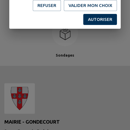
Gondecourt Infos
Signalements !
de santé
REFUSER
VALIDER MON CHOIX
AUTORISER
Sondages
MAIRIE - GONDECOURT