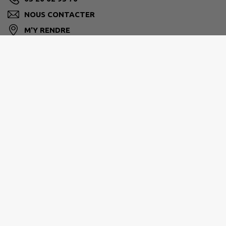
NOUS CONTACTER
M'Y RENDRE
www.gondecourt.fr
Horaires d'ouverture de votre Mairie
- du lundi au jeudi : 9h00 - 12h00 / 13h30 - 17h30
- le vendredi : 9h00 - 12h00
- le samedi : 8h30 - 12h00