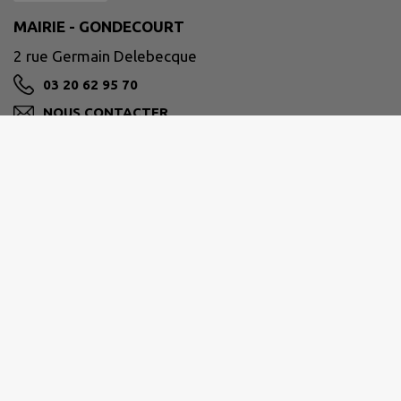
MAIRIE - GONDECOURT
2 rue Germain Delebecque
03 20 62 95 70
NOUS CONTACTER
M'Y RENDRE
www.gondecourt.fr