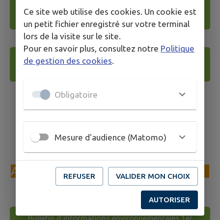
Bulletin d'informations environnementales 3e
Ce site web utilise des cookies. Un cookie est
trimestre 2021
un petit fichier enregistré sur votre terminal
lors de la visite sur le site.
Pour en savoir plus, consultez notre
Politique
Bulletin d'informations environnementales 4e
de gestion des cookies
.
trimestre 2021
Obligatoire
Mesure d'audience (Matomo)
ANNÉE 2020
REFUSER
VALIDER MON CHOIX
AUTORISER
Bulletin d'informations environnementales 1er