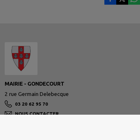
MAIRIE - GONDECOURT
2 rue Germain Delebecque
03 20 62 95 70
NOUS CONTACTER
M'Y RENDRE
www.gondecourt.fr