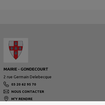
MAIRIE - GONDECOURT
2 rue Germain Delebecque
03 20 62 95 70
NOUS CONTACTER
M'Y RENDRE