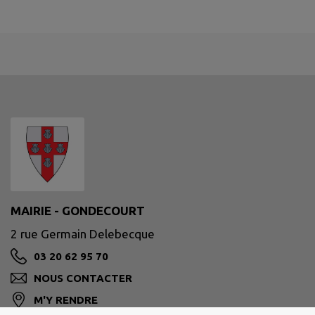
MAIRIE - GONDECOURT
2 rue Germain Delebecque
03 20 62 95 70
NOUS CONTACTER
M'Y RENDRE