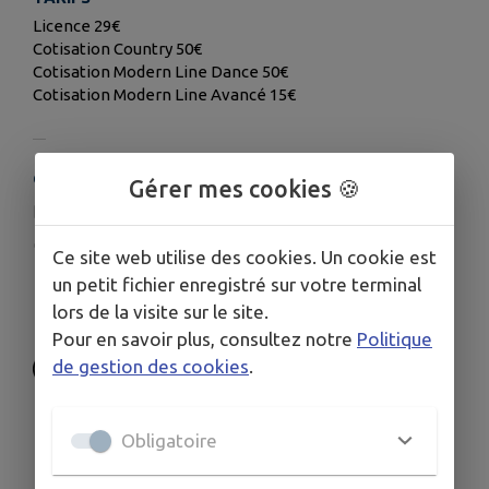
Licence 29€
Cotisation Country 50€
Cotisation Modern Line Dance 50€
Cotisation Modern Line Avancé 15€
COORDONNÉES
Gérer mes cookies 🍪
happydancers.59147@gmail.com
happy-dancers.asso-web.com/
Ce site web utilise des cookies. Un cookie est
06 88 75 00 80
un petit fichier enregistré sur votre terminal
lors de la visite sur le site.
06 10 36 10 40
Pour en savoir plus, consultez notre
Politique
de gestion des cookies
.
Obligatoire