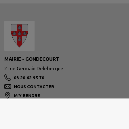
MAIRIE - GONDECOURT
2 rue Germain Delebecque
03 20 62 95 70
NOUS CONTACTER
M'Y RENDRE
www.gondecourt.fr