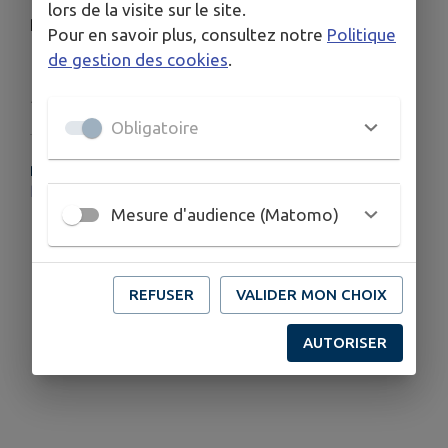
lors de la visite sur le site.
Réservation en ligne sur Hello Asso
Pour en savoir plus, consultez notre
Politique
de gestion des cookies
.
Publié par TAG
Obligatoire
PLUS D'INFORMATIONS
https://www.helloasso.com/associations/tag-theatre-amateur-gondecourtois/evenements/spectacle-enfant-du-17-juin
Mesure d'audience (Matomo)
REFUSER
VALIDER MON CHOIX
AUTORISER