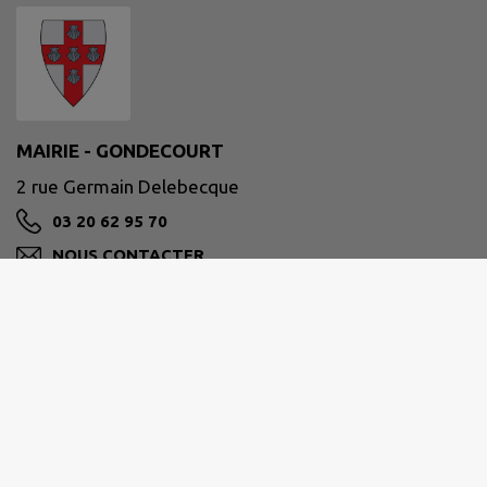
MAIRIE - GONDECOURT
2 rue Germain Delebecque
03 20 62 95 70
NOUS CONTACTER
M'Y RENDRE
www.gondecourt.fr