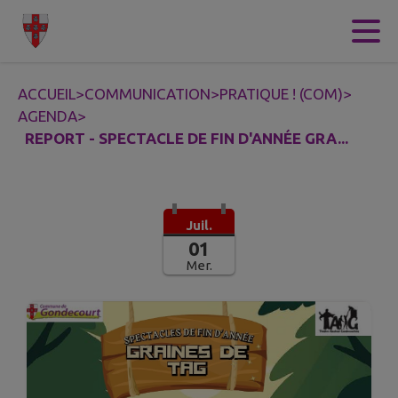
Contenu
Menu
Recherche
Pied de page
ACCUEIL
>
COMMUNICATION
>
PRATIQUE ! (COM)
>
AGENDA
>
REPORT - SPECTACLE DE FIN D'ANNÉE GRA...
Juil.
01
Mer.