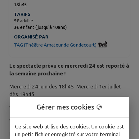
18h45
TARIFS
5€ adulte
3€ enfant ( jusqu'à 10ans)
ORGANISÉ PAR
TAG (Théâtre Amateur de Gondecourt)
Le spectacle prévu ce mercredi 24 est reporté à
la semaine prochaine !
Mercredi 24 juin dès 18h45
Mercredi 1er juillet
dès 18h45
Gérer mes cookies 🍪
* Groupe FIGARO - " Les clowns et le prince"
* Groupe Arlequin - "Même pas Bêtes"
Ce site web utilise des cookies. Un cookie est
Bar et petite restauration sur place.
un petit fichier enregistré sur votre terminal