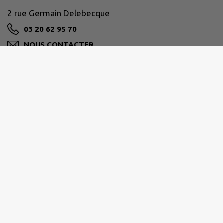
2 rue Germain Delebecque
03 20 62 95 70
NOUS CONTACTER
M'Y RENDRE
www.gondecourt.fr
Horaires d'ouverture de votre Mairie
- du lundi au jeudi : 9h00 - 12h00 / 13h30 - 17h30