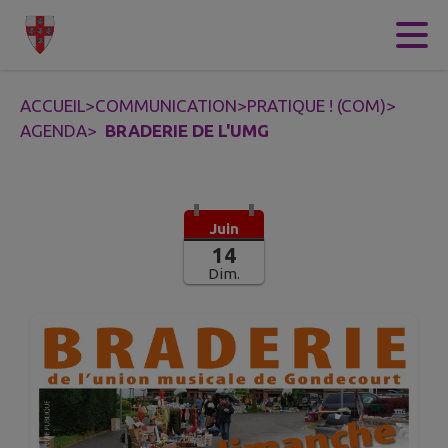
Contenu
Menu
Recherche
Pied de page
ACCUEIL
>
COMMUNICATION
>
PRATIQUE ! (COM)
>
AGENDA
>
BRADERIE DE L'UMG
Juin
14
Dim.