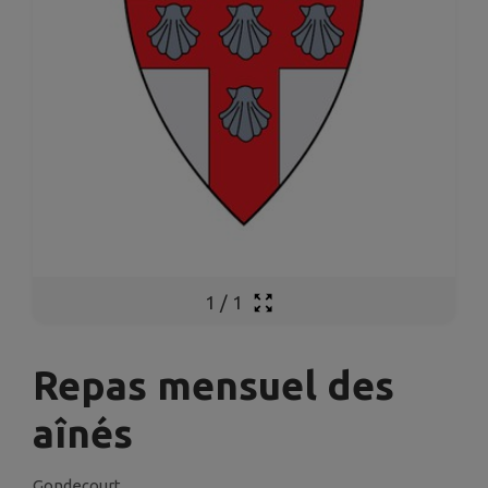
1
/
1
Repas mensuel des
aînés
Gondecourt