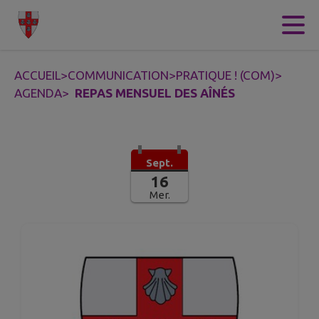
Contenu
Menu
Recherche
Pied de page
ACCUEIL
>
COMMUNICATION
>
PRATIQUE ! (COM)
>
AGENDA
>
REPAS MENSUEL DES AÎNÉS
Sept.
16
Mer.