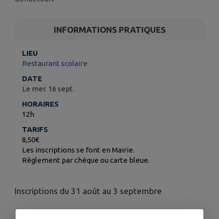
INFORMATIONS PRATIQUES
LIEU
Restaurant scolaire
DATE
Le mer. 16 sept.
HORAIRES
12h
TARIFS
8,50€
Les inscriptions se font en Mairie.
Règlement par chèque ou carte bleue.
Inscriptions du 31 août au 3 septembre