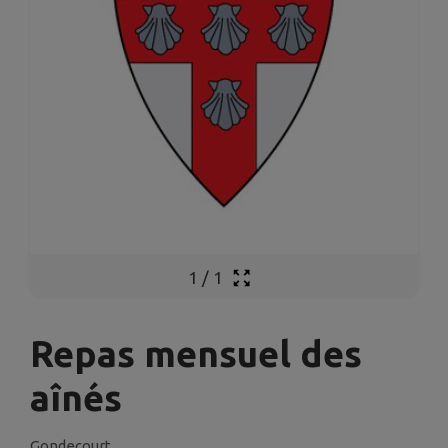
1
/
1
Repas mensuel des
aînés
Gondecourt