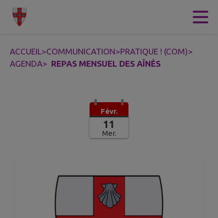
Contenu
Menu
Recherche
Pied de page
ACCUEIL
>
COMMUNICATION
>
PRATIQUE ! (COM)
>
AGENDA
>
REPAS MENSUEL DES AÎNÉS
Févr.
11
Mer.