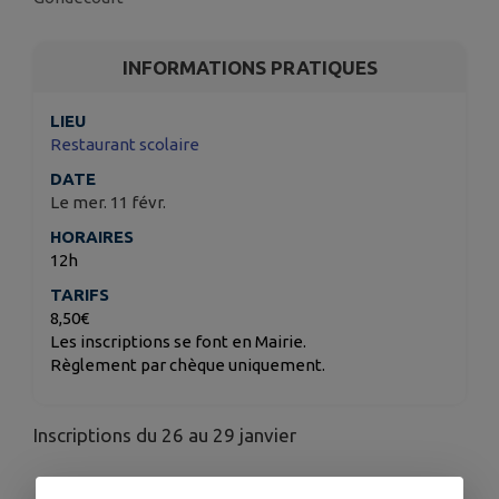
INFORMATIONS PRATIQUES
LIEU
Restaurant scolaire
DATE
Le mer. 11 févr.
HORAIRES
12h
TARIFS
8,50€
Les inscriptions se font en Mairie.
Règlement par chèque uniquement.
Inscriptions du 26 au 29 janvier