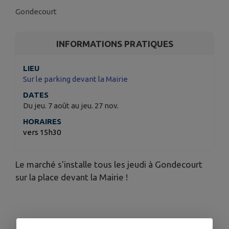
Gondecourt
INFORMATIONS PRATIQUES
LIEU
Sur le parking devant la Mairie
DATES
Du jeu. 7 août au jeu. 27 nov.
HORAIRES
vers 15h30
Le marché s'installe tous les jeudi à Gondecourt
sur la place devant la Mairie !