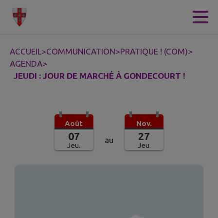
Contenu
Menu
Recherche
Pied de page
ACCUEIL
>
COMMUNICATION
>
PRATIQUE ! (COM)
>
AGENDA
>
JEUDI : JOUR DE MARCHÉ À GONDECOURT !
Août
Nov.
07
27
au
Jeu.
Jeu.