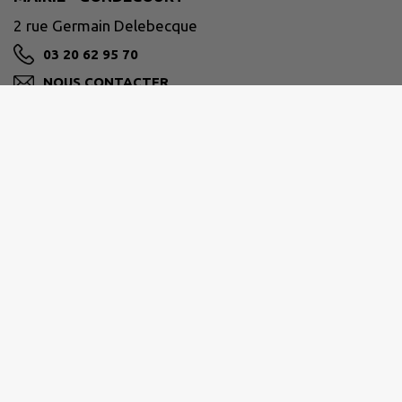
2 rue Germain Delebecque
03 20 62 95 70
NOUS CONTACTER
M'Y RENDRE
www.gondecourt.fr
Horaires d'ouverture de votre Mairie
- du lundi au jeudi : 9h00 - 12h00 / 13h30 - 17h30