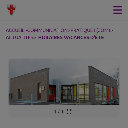
Contenu
Menu
Recherche
Pied de page
ACCUEIL
>
COMMUNICATION
>
PRATIQUE ! (COM)
>
ACTUALITÉS
>
HORAIRES VACANCES D'ÉTÉ
1
/
1