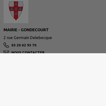
MAIRIE - GONDECOURT
2 rue Germain Delebecque
03 20 62 95 70
NOUS CONTACTER
M'Y RENDRE
www.gondecourt.fr