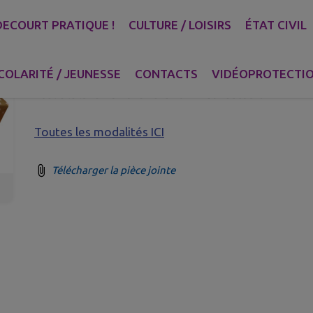
ECOURT PRATIQUE !
CULTURE / LOISIRS
ÉTAT CIVIL
LES BOITES DE NOËL : UNE AC
ET DU GALAC POUR LES FÊTES 
COLARITÉ / JEUNESSE
CONTACTS
VIDÉOPROTECTI
Publié le lundi 25 novembre 2024 - Gondecourt
Toutes les modalités ICI
Télécharger la pièce jointe