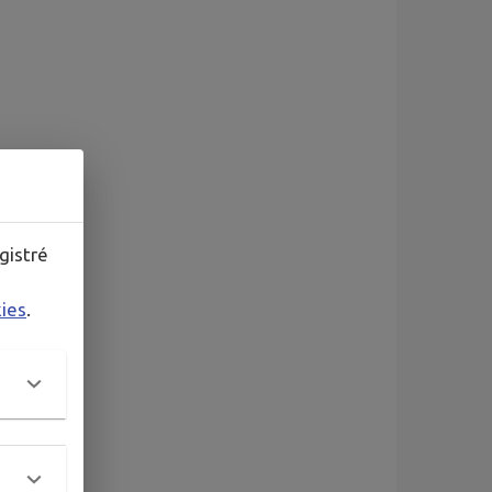
gistré
kies
.