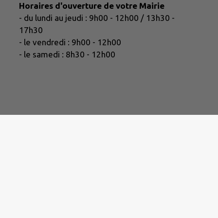
Horaires d'ouverture de votre Mairie
- du lundi au jeudi : 9h00 - 12h00 / 13h30 -
17h30
- le vendredi : 9h00 - 12h00
- le samedi : 8h30 - 12h00
Eau potable / Assain
https:/