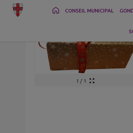
Contenu
Menu
Recherche
Pied de page
CONSEIL MUNICIPAL
GOND
S
1
/
1