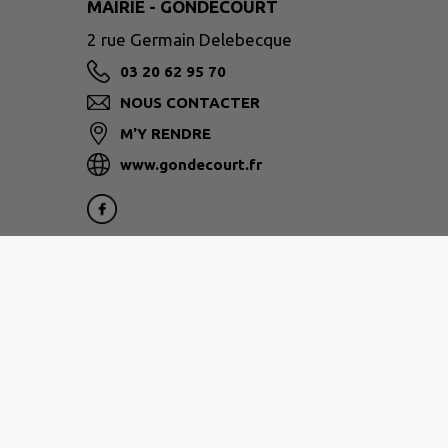
MAIRIE - GONDECOURT
2 rue Germain Delebecque
03 20 62 95 70
NOUS CONTACTER
M'Y RENDRE
www.gondecourt.fr
Brigade de Gendarmerie de Phalempin
:
03.28.55.25.20
18 rue du Ponchelet
59133 Phalempin
Horaires
: