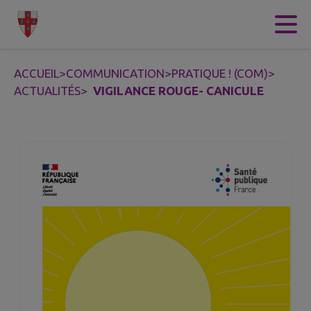
Contenu
Menu
Recherche
Pied de page
ACCUEIL
>
COMMUNICATION
>
PRATIQUE ! (COM)
>
ACTUALITÉS
>
VIGILANCE ROUGE- CANICULE