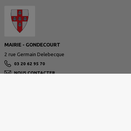
MAIRIE - GONDECOURT
2 rue Germain Delebecque
03 20 62 95 70
NOUS CONTACTER
M'Y RENDRE
www.gondecourt.fr