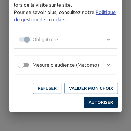
rendre visite et vous apporter conseil et soutient.
lors de la visite sur le site.
Pour en savoir plus, consultez notre
Politique
Canicule Info Service
: 0 800 06 66 66
de gestion des cookies
.
Numéro CCAS de Gondecourt
: 03.66.19.00.52
Obligatoire
PLUS D'INFORMATIONS
https://www.nord.gouv.fr/Actualites/Actualites/Le-departement-du-Nord-est-place-en-vigilance-rouge-canicule
Mesure d'audience (Matomo)
REFUSER
VALIDER MON CHOIX
AUTORISER