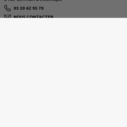
03 20 62 95 70
NOUS CONTACTER
M'Y RENDRE
www.gondecourt.fr
Horaires d'ouverture de votre Mairie
- du lundi au jeudi : 9h00 - 12h00 / 13h30 - 17h30
- le vendredi : 9h00 - 12h00