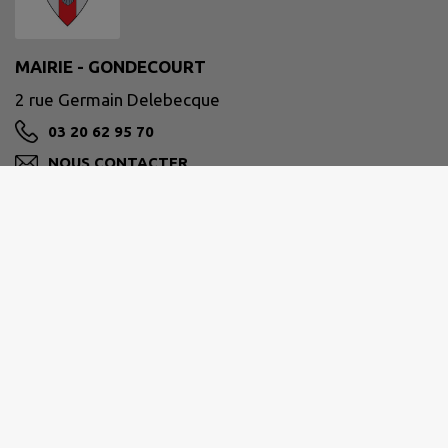
MAIRIE - GONDECOURT
2 rue Germain Delebecque
03 20 62 95 70
NOUS CONTACTER
M'Y RENDRE
www.gondecourt.fr