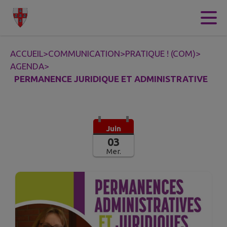
Contenu
Menu
Recherche
Pied de page
ACCUEIL
>
COMMUNICATION
>
PRATIQUE ! (COM)
>
AGENDA
>
PERMANENCE JURIDIQUE ET ADMINISTRATIVE
Juin
03
Mer.