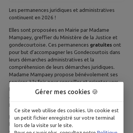
Les permanences juridiques et administratives
continuent en 2026 !
Elles sont proposées en Mairie par Madame
Mampaey, greffier du Ministère de la Justice et
gondecourtoise. Ces permanences
gratuites
ont
pour but d’accompagner les Gondecourtois dans
leurs démarches administratives et la
compréhension de leurs démarches juridiques.
Madame Mampaey propose bénévolement ses
services à la fois pour conseiller et orienter vers
les organismes compétents d’un point de vue
Gérer mes cookies 🍪
administratif et pour bien Appréhender les
procédures civiles et pénales.
Ce site web utilise des cookies. Un cookie est
Les permanences ont lieu deux fois par mois,
un petit fichier enregistré sur votre terminal
le mercredi de 9h30 à 11h30. La prise de rendez-
lors de la visite sur le site.
vous est obligatoire et disponible dès à présent
Pour en savoir plus, consultez notre
Politique