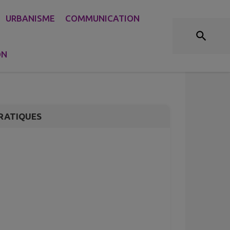
URBANISME
COMMUNICATION
ov' : rénovation
es
ON
RATIQUES