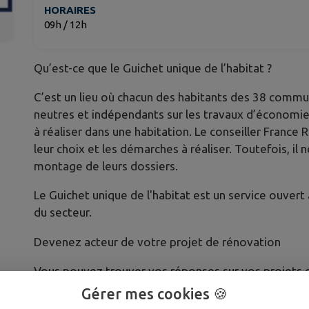
HORAIRES
09h / 12h
Qu’est-ce que le Guichet unique de l’habitat ?
C’est un lieu où chacun des habitants des 38 commun
neutres et indépendants sur les travaux d’économie
à réaliser dans une habitation. Le conseiller France 
leur choix et les démarches à réaliser. Toutefois, il 
montage de leurs dossiers.
Le Guichet unique de l'habitat est un service ouver
du secteur.
Devenez acteur de votre projet de rénovation
Vous pouvez trouver vos réponses sur vos projets d
France Rénov’.
Gérer mes cookies 🍪