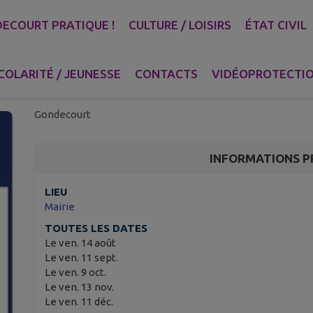
ECOURT PRATIQUE !
CULTURE / LOISIRS
ÉTAT CIVIL
Permanence France Ren
et conseils énergétiqu
COLARITÉ / JEUNESSE
CONTACTS
VIDÉOPROTECTI
Gondecourt
INFORMATIONS P
LIEU
Mairie
TOUTES LES DATES
Le ven. 14 août
Le ven. 11 sept.
Le ven. 9 oct.
Le ven. 13 nov.
Le ven. 11 déc.