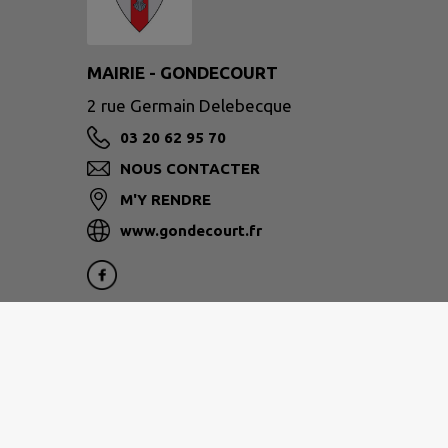
MAIRIE - GONDECOURT
2 rue Germain Delebecque
03 20 62 95 70
NOUS CONTACTER
M'Y RENDRE
www.gondecourt.fr
Brigade de Gendarmerie de Phalempin
:
03.28.55.25.20
18 rue du Ponchelet