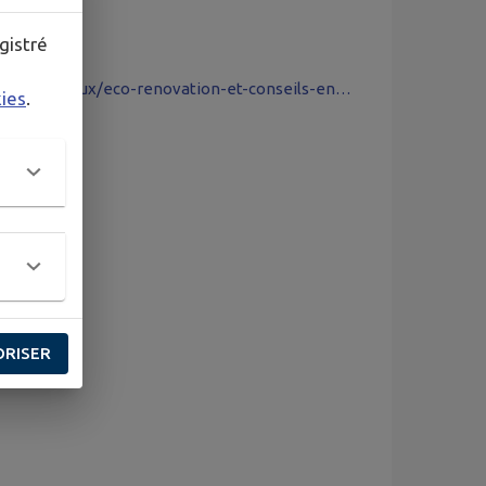
gistré
https://www.pevelecarembault.fr/mon-quotidien/realiser-des-travaux/eco-renovation-et-conseils-energetiques
kies
.
ORISER