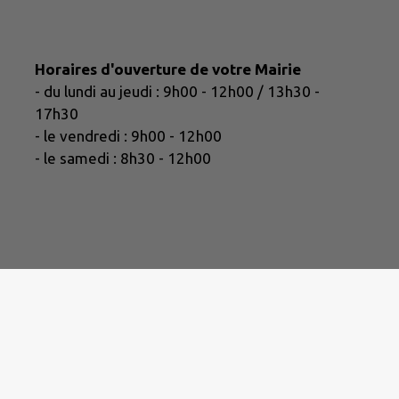
Horaires d'ouverture de votre Mairie
- du lundi au jeudi : 9h00 - 12h00 / 13h30 -
17h30
- le vendredi : 9h00 - 12h00
- le samedi : 8h30 - 12h00
Eau potable / Assain